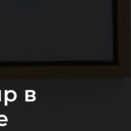
р в
е