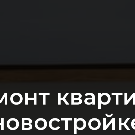
монт кварти
новостройк