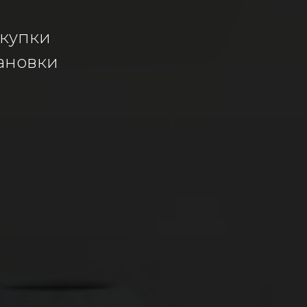
акупки
ановки