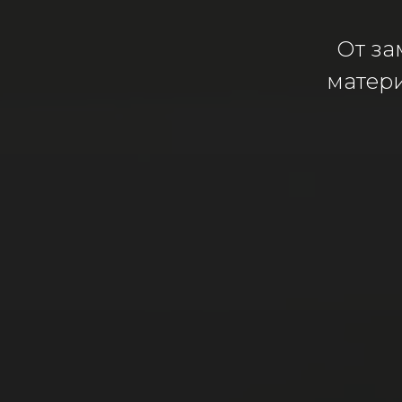
От за
матер