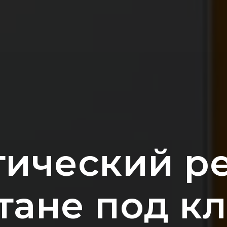
ический р
тане под к