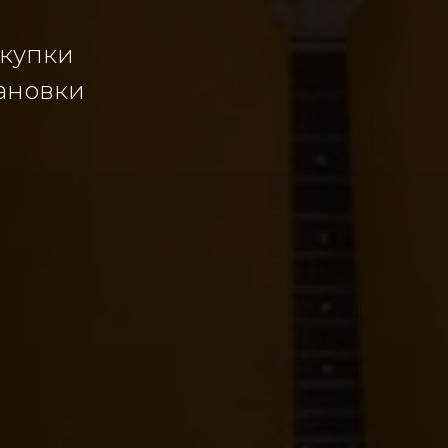
акупки
ановки