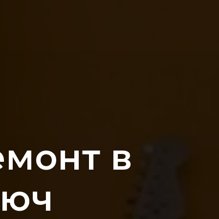
емонт в
люч