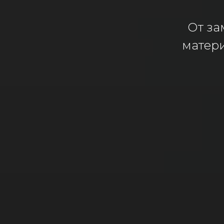
От за
матер