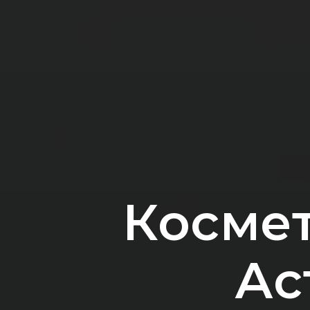
Космет
Ас